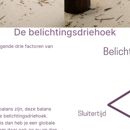
De belichtingsdriehoek
lgende drie factoren van
alans zijn, deze balans
 belichtingsdriehoek.
is dan heb je een globale
k om daar ook zo nu en dan