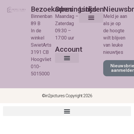
Bezoekadres
Openingstijden
Links
Nieuwsbr
Binnenban
Maandag –
Meld je aan
89 B
Zaterdag
als je op
Algemene Voorwaarden
Privacy beleid
In de
09:30 –
de hoogte
winkel
17:00 uur
wilt blijven
SwietArts
van leuke
Account
3191 CB
nieuwtjes
Hoogvliet
Nieuwsbrie
010-
Mijn account
aanmelde
5015000
©in2pictures Copyright 2026