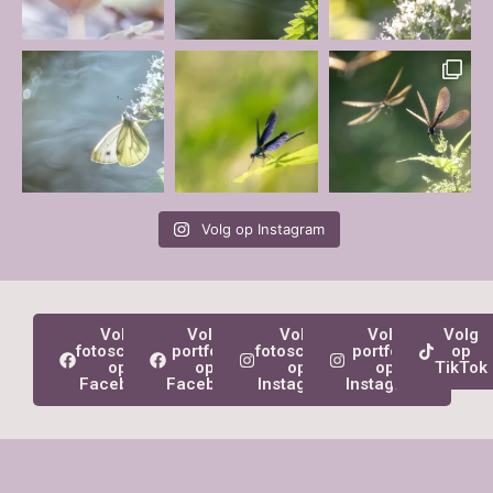
Volg op Instagram
Volg
Volg
Volg
Volg
Volg
fotoschool
portfolio
fotoschool
portfolio
op
op
op
op
op
TikTok
Facebook
Facebook
Instagram
Instagram